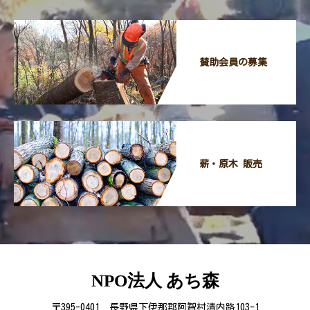
賛助会員の募集
薪・原木 販売
NPO法人 あち森
〒395-0401 長野県下伊那郡阿智村清内路103-1