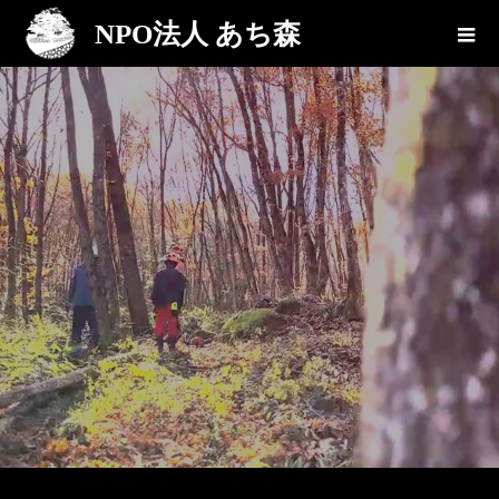
NPO法人 あち森