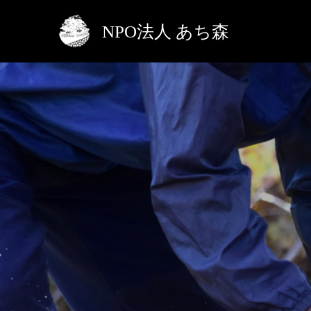
NPO法人 あち森