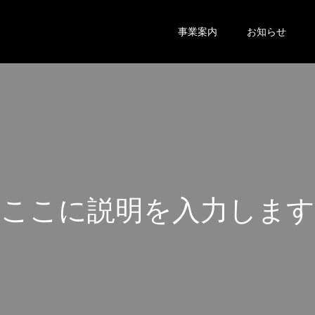
事業案内
お知らせ
こ
こ
に
説
明
を
入
力
し
ま
す