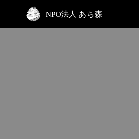
NPO法人 あち森